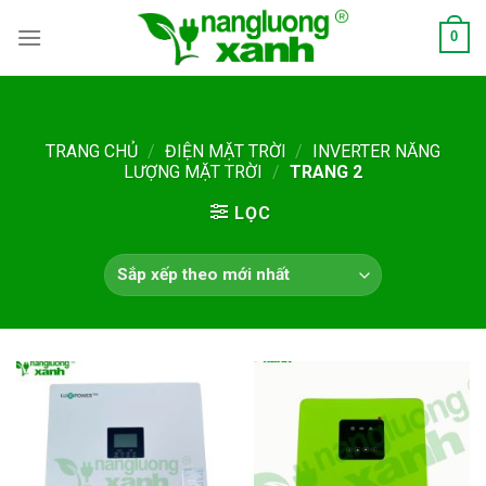
Skip
0
to
content
TRANG CHỦ
/
ĐIỆN MẶT TRỜI
/
INVERTER NĂNG
LƯỢNG MẶT TRỜI
/
TRANG 2
LỌC