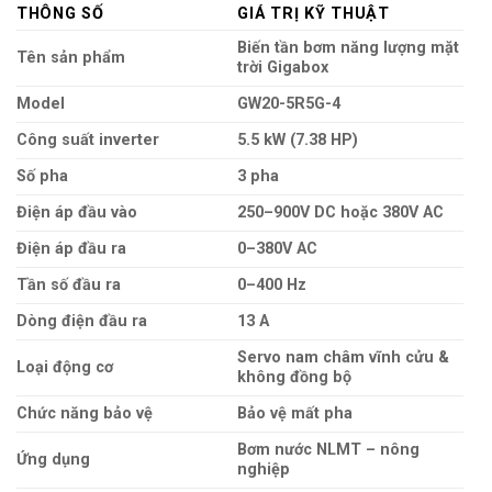
THÔNG SỐ
GIÁ TRỊ KỸ THUẬT
Biến tần bơm năng lượng mặt
Tên sản phẩm
trời Gigabox
Model
GW20-5R5G-4
Công suất inverter
5.5 kW (7.38 HP)
Số pha
3 pha
Điện áp đầu vào
250–900V DC hoặc 380V AC
Điện áp đầu ra
0–380V AC
Tần số đầu ra
0–400 Hz
Dòng điện đầu ra
13 A
Servo nam châm vĩnh cửu &
Loại động cơ
không đồng bộ
Chức năng bảo vệ
Bảo vệ mất pha
Bơm nước NLMT – nông
Ứng dụng
nghiệp