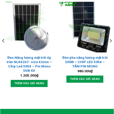
Đèn Năng lượng mặt trời ốp
Đèn pha năng lượng mặt trời
trần NLX4267- size 42mm –
200W – CHIP LED 5054 –
Chip Led 5054 – Pin Mono
TẤM PIN MONO
55W 6V
980.000
₫
1.205.000
₫
THÊM VÀO GIỎ HÀNG
THÊM VÀO GIỎ HÀNG