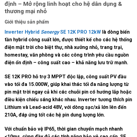
định – Mở rộng linh hoạt cho hệ dân dụng &
thương mại nhỏ
Giới thiệu sản phẩm
Inverter Hybrid
Senergy
SE 12K PRO 12kW
là dòng biến
tần hybrid công suất lớn, được thiết kế cho các hệ thống
điện mặt trời cho biệt thự, nhà xưởng nhỏ, trang trại,
homestay, văn phòng và các công trình yêu cầu
nguồn
điện ổn định – công suất cao – khả năng lưu trữ mạnh
.
SE 12K PRO hỗ trợ
3 MPPT độc lập
, công suất PV đầu
vào tối đa
15.000W
, giúp khai thác tối đa năng lượng từ
pin mặt trời ngay cả khi các chuỗi pin có hướng lắp hoặc
điều kiện chiếu sáng khác nhau. Inverter tương thích pin
Lithium và Lead-acid 48V
, với
dòng sạc/xả lớn lên đến
210A
, đáp ứng tốt các hệ pin dung lượng lớn.
Với
chuẩn bảo vệ IP65
, thời gian chuyển mạch nhanh
<10ms
, cùng đầy đủ các tính năng bảo vệ cao cấp, SE