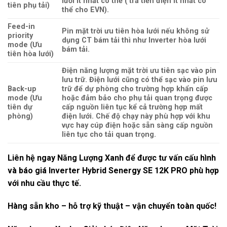
lưới ít nhất có thể ( trả tiền điện ít nhất có
tiên phụ tải)
thể cho EVN).
Feed-in
Pin mặt trời ưu tiên hòa lưới nếu không sử
priority
dụng CT bám tải thì như Inverter hòa lưới
mode (Ưu
bám tải.
tiên hòa lưới)
Điện năng lượng mặt trời ưu tiên sạc vào pin
lưu trữ. Điện lưới cũng có thể sạc vào pin lưu
Back-up
trữ để dự phòng cho trường hợp khẩn cấp
mode (Ưu
hoặc đảm bảo cho phụ tải quan trọng được
tiên dự
cấp nguồn liên tục kể cả trường hợp mất
phòng)
điện lưới. Chế độ chạy này phù hợp với khu
vực hay cúp điện hoặc sẵn sàng cấp nguồn
liên tục cho tải quan trọng.
Liên hệ ngay Năng Lượng Xanh
để được tư vấn cấu hình
và báo giá
Inverter Hybrid Senergy SE 12K PRO
phù hợp
với nhu cầu thực tế.
Hàng sẵn kho – hỗ trợ kỹ thuật – vận chuyển toàn quốc!