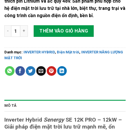
thích pin Lithium và ắc quy 48V. Sản phẩm phù hợp cho
hệ điện mặt trời lưu trữ tại nhà lớn, biệt thự, trang trại và
công trình cần nguồn điện ổn định, bền bỉ.
Inverter Hybrid Senergy SE 12K PRO – 12kW số lượng
THÊM VÀO GIỎ HÀNG
Danh mục:
INVERTER HYBRID
,
Điện Mặt trời
,
INVERTER NĂNG LƯỢNG
MẶT TRỜI
MÔ TẢ
Inverter Hybrid
Senergy
SE 12K PRO – 12kW –
Giải pháp điện mặt trời lưu trữ mạnh mẽ, ổn