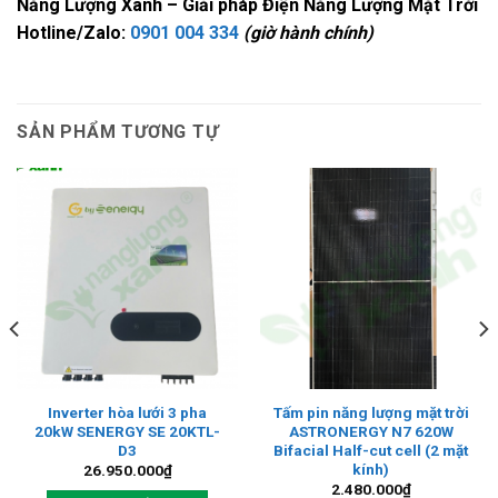
Năng Lượng Xanh – Giải pháp Điện Năng Lượng Mặt Trời
Hotline/Zalo:
0901 004 334
(giờ hành chính)
SẢN PHẨM TƯƠNG TỰ
Inverter hòa lưới 3 pha
Tấm pin năng lượng mặt trời
20kW SENERGY SE 20KTL-
ASTRONERGY N7 620W
D3
Bifacial Half-cut cell (2 mặt
kính)
26.950.000
₫
2.480.000
₫