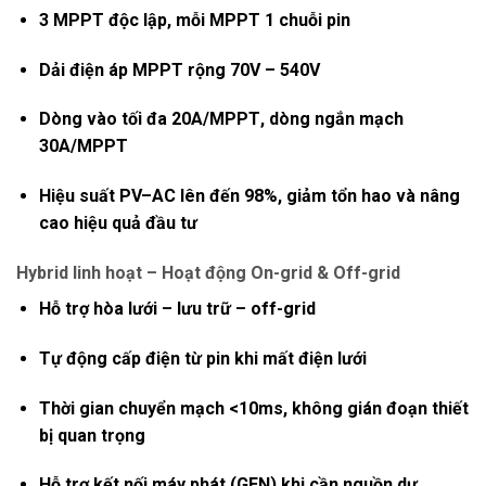
3 MPPT độc lập
, mỗi MPPT 1 chuỗi pin
Dải điện áp MPPT rộng
70V – 540V
Dòng vào tối đa
20A/MPPT
, dòng ngắn mạch
30A/MPPT
Hiệu suất PV–AC lên đến 98%
, giảm tổn hao và nâng
cao hiệu quả đầu tư
Hybrid linh hoạt – Hoạt động On-grid & Off-grid
Hỗ trợ
hòa lưới – lưu trữ – off-grid
Tự động cấp điện từ pin khi mất điện lưới
Thời gian chuyển mạch <10ms
, không gián đoạn thiết
bị quan trọng
Hỗ trợ kết nối
máy phát (GEN)
khi cần nguồn dự