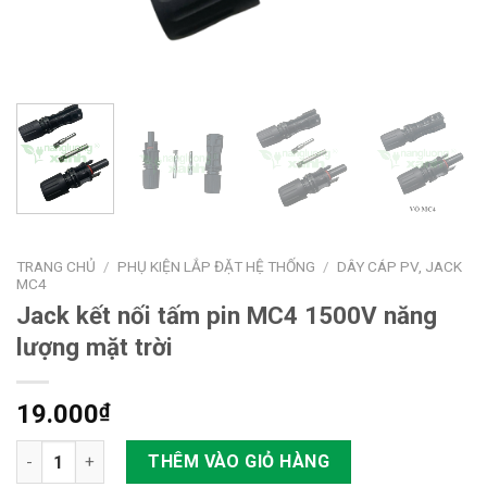
TRANG CHỦ
/
PHỤ KIỆN LẮP ĐẶT HỆ THỐNG
/
DÂY CÁP PV, JACK
MC4
Jack kết nối tấm pin MC4 1500V năng
lượng mặt trời
19.000
₫
Jack kết nối tấm pin MC4 1500V năng lượng mặt trời số lượng
THÊM VÀO GIỎ HÀNG