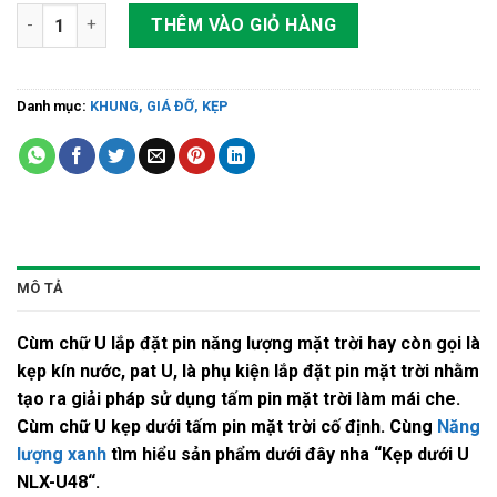
Pát U / Kẹp U / Ngàm U dưới cho sắt hộp 48 loại kẽm số lượng
THÊM VÀO GIỎ HÀNG
Danh mục:
KHUNG, GIÁ ĐỠ, KẸP
MÔ TẢ
Cùm chữ U lắp đặt pin năng lượng mặt trời hay còn gọi là
kẹp kín nước, pat U, là phụ kiện lắp đặt pin mặt trời nhằm
tạo ra giải pháp sử dụng tấm pin mặt trời làm mái che.
Cùm chữ U kẹp dưới tấm pin mặt trời cố định. Cùng
Năng
lượng xanh
tìm hiểu sản phẩm dưới đây nha “
Kẹp dưới U
NLX-U48
“.