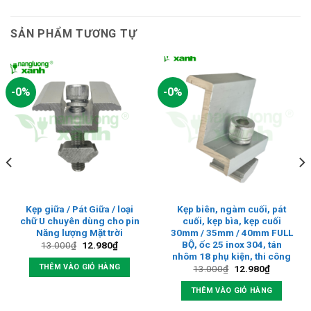
SẢN PHẨM TƯƠNG TỰ
-0%
-0%
Kẹp giữa / Pát Giữa / loại
Kẹp biên, ngàm cuối, pát
chữ U chuyên dùng cho pin
cuối, kẹp bìa, kẹp cuối
Năng lượng Mặt trời
30mm / 35mm / 40mm FULL
BỘ, ốc 25 inox 304, tán
Giá
Giá
13.000
₫
12.980
₫
gốc
hiện
nhôm 18 phụ kiện, thi công
là:
tại
THÊM VÀO GIỎ HÀNG
Giá
Giá
13.000
₫
12.980
₫
13.000₫.
là:
gốc
hiện
12.980₫.
là:
tại
THÊM VÀO GIỎ HÀNG
13.000₫.
là:
12.980₫.