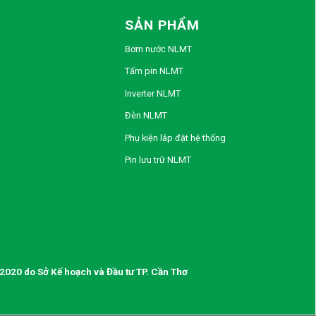
SẢN PHẨM
Bơm nước NLMT
Tấm pin NLMT
Inverter NLMT
Đèn NLMT
Phụ kiện lắp đặt hệ thống
Pin lưu trữ NLMT
020 do Sở Kế hoạch và Đầu tư TP. Cần Thơ