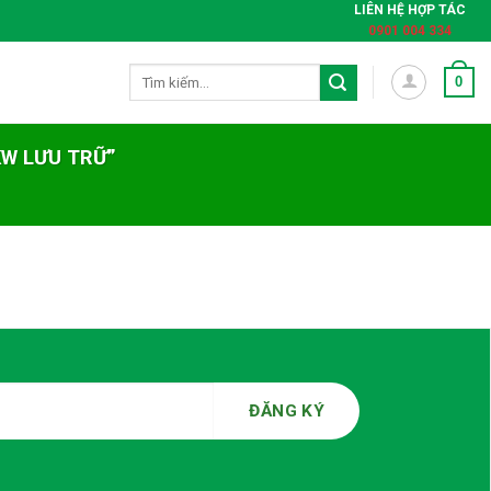
LIÊN HỆ HỢP TÁC
0901 004 334
Tìm
0
kiếm:
KW LƯU TRỮ”