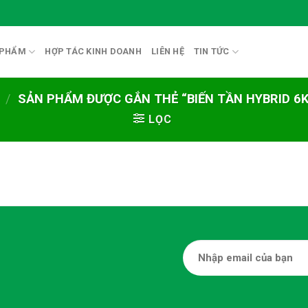
 PHẨM
HỢP TÁC KINH DOANH
LIÊN HỆ
TIN TỨC
/
SẢN PHẨM ĐƯỢC GẮN THẺ “BIẾN TẦN HYBRID 6
LỌC