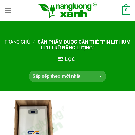
Skip
0
to
content
TRANG CHỦ
/
SẢN PHẨM ĐƯỢC GẮN THẺ “PIN LITHIUM
LƯU TRỮ NĂNG LƯỢNG”
LỌC