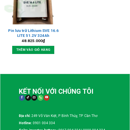
Pin lưu trữ Lithium SVE 16.6
LITE 51.2V 324Ah
48.825.000
₫
THÊM VÀO GIỎ HÀNG
KẾT NỐI VỚI CHÚNG TÔI
Địa chỉ:
249 Võ Văn Kiệt, P. Bình Thủy, TP. Cần Thơ
Hotline:
0901 004 334