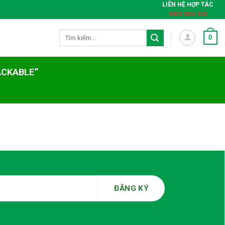
LIÊN HỆ HỢP TÁC
0901 004 334
Tìm
0
kiếm:
ACKABLE”