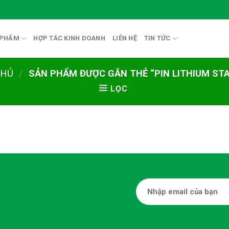
 PHẨM
HỢP TÁC KINH DOANH
LIÊN HỆ
TIN TỨC
CHỦ
/
SẢN PHẨM ĐƯỢC GẮN THẺ “PIN LITHIUM ST
LỌC