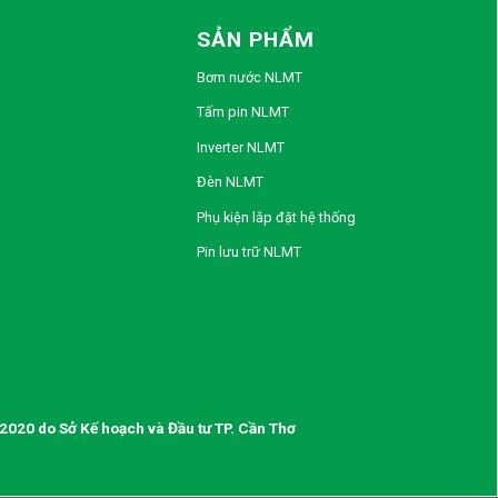
SẢN PHẨM
Bơm nước NLMT
Tấm pin NLMT
Inverter NLMT
Đèn NLMT
Phụ kiện lắp đặt hệ thống
Pin lưu trữ NLMT
020 do Sở Kế hoạch và Đầu tư TP. Cần Thơ