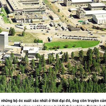
hững bộ óc xuất sắc nhất ở thời đại đó, ông còn truyền cảm 