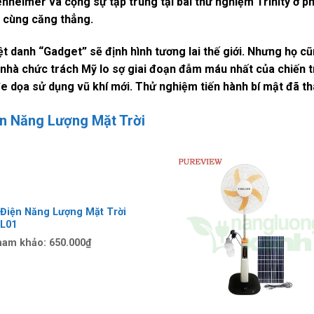
enheimer và cộng sự tập trung tại bãi thử nghiệm Trinity ở 
vô cùng căng thẳng.
t danh “Gadget” sẽ định hình tương lai thế giới. Nhưng họ cũ
c, nhà chức trách Mỹ lo sợ giai đoạn đẫm máu nhất của chiến 
đe dọa sử dụng vũ khí mới. Thử nghiệm tiến hành bí mật đã t
ện Năng Lượng Mặt Trời
 Điện Năng Lượng Mặt Trời
L01
ham khảo:
650.000₫