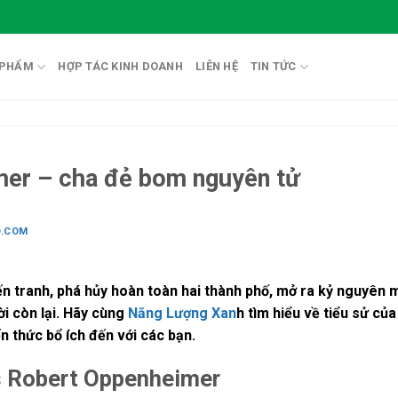
 PHẨM
HỢP TÁC KINH DOANH
LIÊN HỆ
TIN TỨC
mer – cha đẻ bom nguyên tử
O.COM
hiến tranh, phá hủy hoàn toàn hai thành phố, mở ra kỷ nguyê
ời còn lại. Hãy cùng
Năng Lượng Xan
h tìm hiểu về tiểu sử c
 thức bổ ích đến với các bạn.
us Robert Oppenheimer