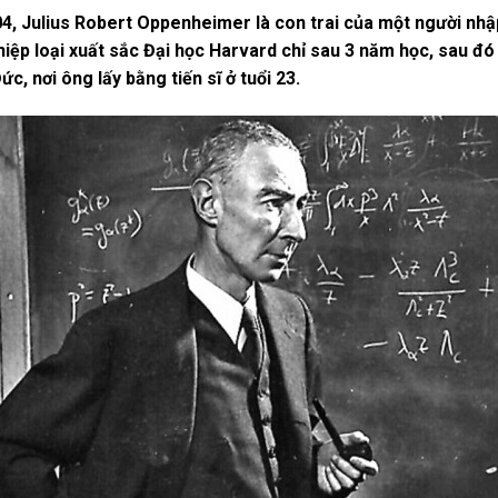
, Julius Robert Oppenheimer là con trai của một người nhậ
iệp loại xuất sắc Đại học Harvard chỉ sau 3 năm học, sau đó n
, nơi ông lấy bằng tiến sĩ ở tuổi 23.