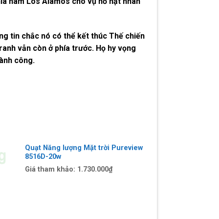
phía nam Los Alamos cho vụ nổ hạt nhân
ng tin chắc nó có thể kết thúc Thế chiến
tranh vẫn còn ở phía trước. Họ hy vọng
hành công.
Quạt Năng lượng Mặt trời Pureview
8516D-20w
Giá tham khảo:
1.730.000₫