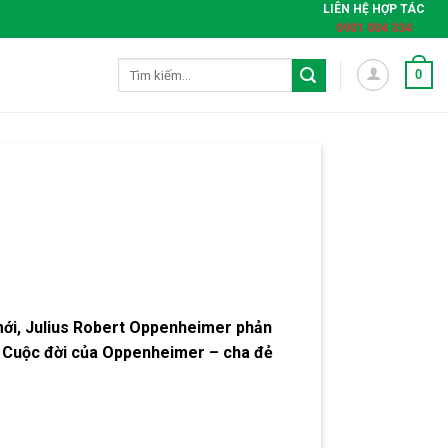
LIÊN HỆ HỢP TÁC
0901 004 334
Tìm
0
kiếm:
n mới, Julius Robert Oppenheimer phản
ủa Cuộc đời của Oppenheimer – cha đẻ