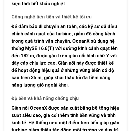
kiện thời tiết khắc nghiệt.
Công nghệ tiên tiến và thiết kế tối ưu
Để đảm bảo di chuyển an toàn, các kỹ sư đã điều
chỉnh cánh quạt của turbine, giảm độ cồng kềnh
trong quá trình vận chuyển. OceanX sử dụng
hệ
thống MySE 16.6(T)
với đường kính cánh quạt lên
đến
182 m
, được gắn trên giàn nổi hình chữ Y với
dây cáp chịu lực cao. Giàn nổi này được thiết kế
để hoạt động hiệu quả ở những vùng biển có độ
sâu trên
35 m
, giúp khai thác tối đa tiềm năng
năng lượng gió ngoài khơi.
Độ bền và khả năng chống chịu
Giàn nổi
OceanX
được sản xuất bằng bê tông hiệu
suất siêu cao, gia cố thêm tính bền vững và tính
kinh tế. Hệ thống neo một điểm tiên tiến giúp giàn
turbine giảm thiểu tác động môi trường và duy trì