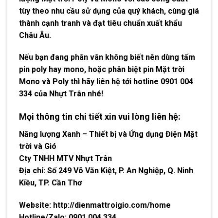
tùy theo nhu cầu sử dụng của quý khách, cùng giá
thành cạnh tranh và đạt tiêu chuẩn xuất khẩu
Châu Âu.
Nếu bạn đang phân vân không biết nên dùng tấm
pin poly hay mono, hoặc
phân biệt pin Mặt trời
Mono và Poly
thì hãy liên hệ tới hotline
0901 004
334
của Nhựt Trân nhé!
Mọi thông tin chi tiết xin vui lòng liên hệ:
Năng lượng Xanh – Thiết bị và Ứng dụng Điện Mặt
trời và Gió
Cty TNHH MTV Nhựt Trân
Địa chỉ:
Số 249 Võ Văn Kiệt, P. An Nghiệp, Q. Ninh
Kiều, TP. Cần Thơ
Website: http://dienmattroigio.com/home​
Hotline/Zalo:
0901 004 334