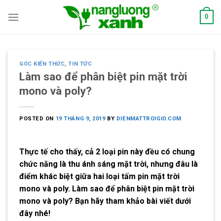
Skip
0
to
content
GÓC KIẾN THỨC
,
TIN TỨC
Làm sao để phân biệt pin mặt trời
mono và poly?
POSTED ON
19 THÁNG 9, 2019
BY
DIENMATTROIGIO.COM
Thực tế cho thấy, cả 2 loại pin này đều có chung
chức năng là thu ánh sáng mặt trời, nhưng đâu là
điểm khác biệt giữa hai loại tấm pin mặt trời
mono và poly. Làm sao để
phân biệt pin mặt trời
mono và poly?
Bạn hãy tham khảo bài viết dưới
đây nhé!