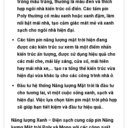
trống màu trắng, thường là màu đen và thích
hợp ngôi nhà kiến trúc cổ điển. Các tấm pin
Poly thường có màu xanh hoặc xanh đậm, làm
nổi bật mái nhà, tạo cảm giác mát mẻ và xanh
sạch cho ngôi nhà hiện đại.
Các tấm
pin năng lượng mặt trời
hiện đang
được các kiến trúc sư xem là một điểm nhấn
kiến trúc ấn tượng, được sử dụng hiệu quả cho
các mái che, mái lấy sáng, cửa sổ, mái hiên
hay mái nhà xe,… tạo ra tổng thể kiến trúc vừa
hiện đại vừa khác lạ cho các công trình nhà ở.
Đầu tư hệ thống Năng lượng Mặt trời là đầu tư
cho tương lai, vì một cuộc sống xanh, sạch và
hiện đại. Việc lựa chọn tấm pin mặt trời phù hợp
sẽ giúp bạn tiết kiệm và đầu tư hiệu quả..
Năng lượng Xanh – Điện sạch cung cấp
pin Năng
lượng Mặt trời Poly
và Mono với các công suất