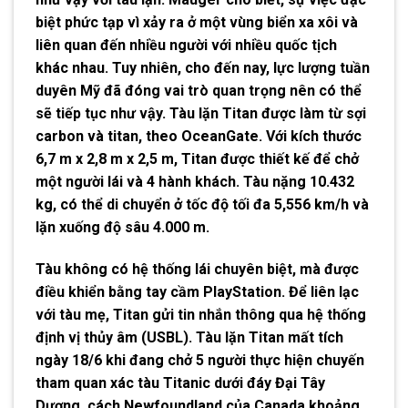
biệt phức tạp vì xảy ra ở một vùng biển xa xôi và
liên quan đến nhiều người với nhiều quốc tịch
khác nhau. Tuy nhiên, cho đến nay, lực lượng tuần
duyên Mỹ đã đóng vai trò quan trọng nên có thể
sẽ tiếp tục như vậy. Tàu lặn Titan được làm từ sợi
carbon và titan, theo OceanGate. Với kích thước
6,7 m x 2,8 m x 2,5 m, Titan được thiết kế để chở
một người lái và 4 hành khách. Tàu nặng 10.432
kg, có thể di chuyển ở tốc độ tối đa 5,556 km/h và
lặn xuống độ sâu 4.000 m.
Tàu không có hệ thống lái chuyên biệt, mà được
điều khiển bằng tay cầm PlayStation. Để liên lạc
với tàu mẹ, Titan gửi tin nhắn thông qua hệ thống
định vị thủy âm (USBL). Tàu lặn Titan mất tích
ngày 18/6 khi đang chở 5 người thực hiện chuyến
tham quan xác tàu Titanic dưới đáy Đại Tây
Dương, cách Newfoundland của Canada khoảng