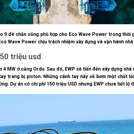
ao 9 đê chắn sóng phù hợp cho Eco Wave Power trong thời g
 Eco Wave Power chịu trách nhiệm xây dựng và vận hành nhà
50 triệu usd
ệm 4 MW ở cảng Ordu. Sau đó, EWP sẽ tiến đến xây dựng nh
tay trang bị piston. Những cánh tay này sẽ bơm một chất l
ững. Dự án có chi phí 150 triệu USD nhưng EWP chưa tiết lộ t