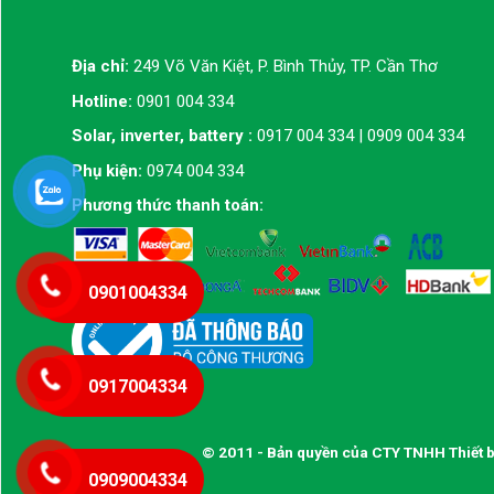
Địa chỉ:
249 Võ Văn Kiệt, P. Bình Thủy, TP. Cần Thơ
Hotline:
0901 004 334
Solar, inverter, battery :
0917 004 334 | 0909 004 334
Phụ kiện:
0974 004 334
Phương thức thanh toán:
0901004334
0917004334
© 2011 - Bản quyền của CTY TNHH Thiết b
0909004334