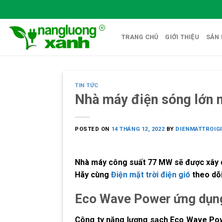
Skip
to
content
TRANG CHỦ
GIỚI THIỆU
SẢN
TIN TỨC
Nhà máy điện sóng lớn n
POSTED ON
14 THÁNG 12, 2022
BY
DIENMATTROIG
Nhà máy công suất 77 MW sẽ được xây d
Hãy cùng
Điện mặt trời điện gió
theo dõi
Eco Wave Power ứng dụng 
Công ty năng lượng sạch Eco Wave Powe