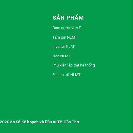
SẢN PHẨM
Bơm nước NLMT
Tấm pin NLMT
Inverter NLMT
Đèn NLMT
Phụ kiện lắp đặt hệ thống
Pin lưu trữ NLMT
020 do Sở Kế hoạch và Đầu tư TP. Cần Thơ