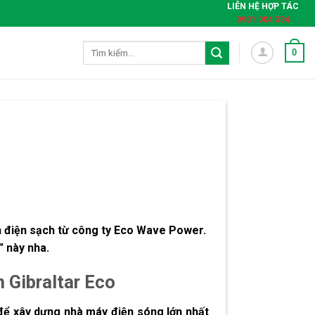
LIÊN HỆ HỢP TÁC
0901 004 334
Tìm
0
kiếm:
h điện sạch từ công ty Eco Wave Power.
” này nha.
 Gibraltar Eco
để xây dựng nhà máy điện sóng lớn nhất