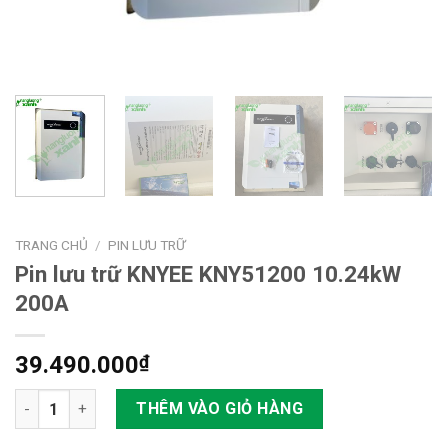
TRANG CHỦ
/
PIN LƯU TRỮ
Pin lưu trữ KNYEE KNY51200 10.24kW
200A
39.490.000
₫
Pin lưu trữ KNYEE KNY51200 10.24kW 200A số lượng
THÊM VÀO GIỎ HÀNG