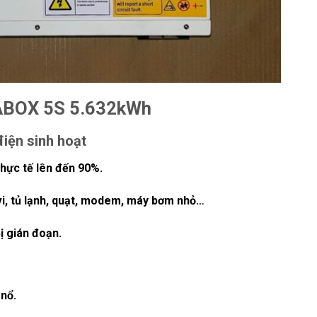
GABOX 5S
5.632kWh
iện sinh hoạt
thực tế lên đến
90%
.
tivi, tủ lạnh, quạt, modem, máy bơm nhỏ…
bị gián đoạn.
nổ.