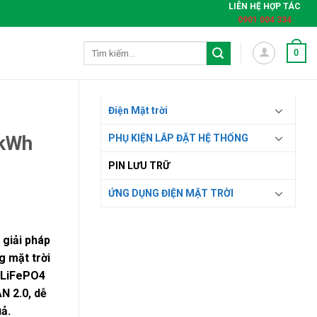
LIÊN HỆ HỢP TÁC
0901 004 334
Tìm
0
kiếm:
Điện Mặt trời
2kWh
PHỤ KIỆN LẮP ĐẶT HỆ THỐNG
PIN LƯU TRỮ
ỨNG DỤNG ĐIỆN MẶT TRỜI
 giải pháp
g mặt trời
l LiFePO4
N 2.0, dễ
ả.