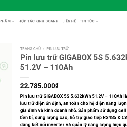
 PHẨM
HỢP TÁC KINH DOANH
LIÊN HỆ
TIN TỨC
TRANG CHỦ
/
PIN LƯU TRỮ
Pin lưu trữ GIGABOX 5S 5.63
51.2V – 110Ah
22.785.000
₫
Pin lưu trữ GIGABOX 5S 5.632kWh 51.2V – 110Ah
là
lưu trữ điện ổn định, an toàn cho hệ điện năng lượn
gia đình và kinh doanh nhỏ. Sản phẩm sử dụng cel
bền bỉ, dung lượng cao, hỗ trợ giao tiếp RS485 & CA
dàng kết nối inverter và quản lý năng lượng hiệu qu