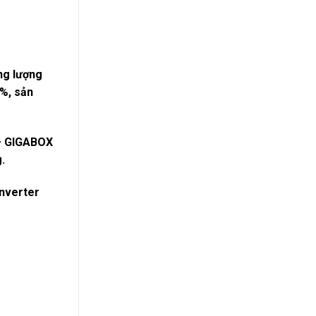
ng lượng
0%
, sản
h – GIGABOX
g
.
inverter