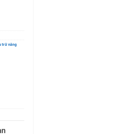
ng
u trữ năng
an