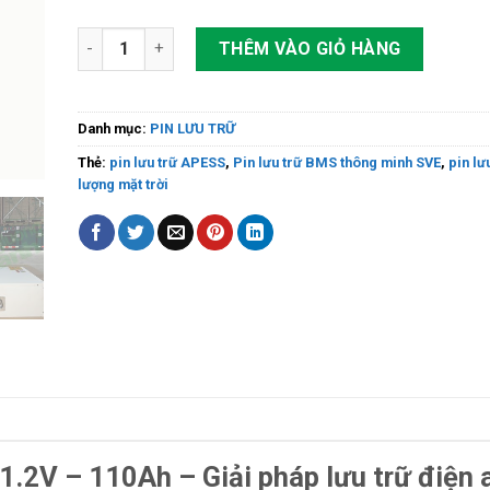
Pin lưu trữ GIGABOX 5S 5.632kWh 51.2V – 110Ah số lượ
THÊM VÀO GIỎ HÀNG
Danh mục:
PIN LƯU TRỮ
Thẻ:
pin lưu trữ APESS
,
Pin lưu trữ BMS thông minh SVE
,
pin lư
lượng mặt trời
1.2V – 110Ah – Giải pháp lưu trữ điện 