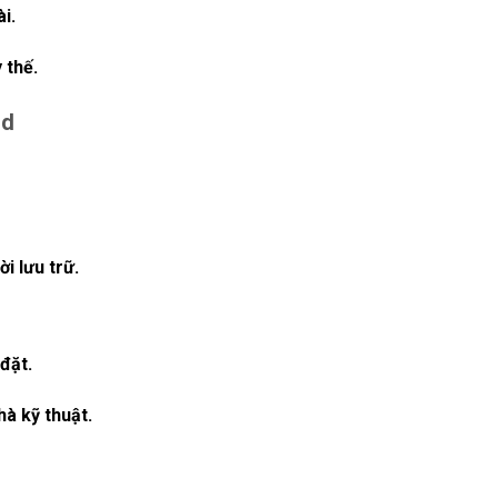
i.
 thế.
id
i lưu trữ.
 đặt.
hà kỹ thuật.