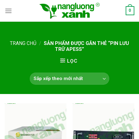
Skip
0
to
content
TRANG CHỦ
/
SẢN PHẨM ĐƯỢC GẮN THẺ “PIN LƯU
TRỮ APESS”
LỌC