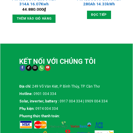
314A 16.07Kwh
280Ah 14.33kWh
44.880.000
₫
ĐỌC TIẾP
THÊM VÀO GIỎ HÀNG
KẾT NỐI VỚI CHÚNG TÔI
Địa chỉ:
249 Võ Văn Kiệt, P. Bình Thủy, TP. Cần Thơ
Hotline:
0901 004 334
Solar, inverter, battery :
0917 004 334 | 0909 004 334
Phụ kiện:
0974 004 334
Phương thức thanh toán: