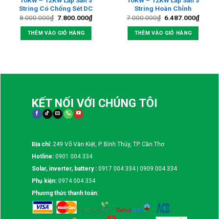
10KW – 12KW Lắp Sẵn 3
10KW – 12KW Lắp Sẵn 3
String Có Chống Sét DC
String Hoàn Chỉnh
Giá
Giá
Giá
Giá
8.000.000
₫
7.800.000
₫
7.000.000
₫
6.487.000
₫
gốc
hiện
gốc
hiện
là:
tại
là:
tại
THÊM VÀO GIỎ HÀNG
THÊM VÀO GIỎ HÀNG
8.000.000₫.
là:
7.000.000₫.
là:
7.800.000₫.
6.487
KẾT NỐI VỚI CHÚNG TÔI
Địa chỉ:
249 Võ Văn Kiệt, P. Bình Thủy, TP. Cần Thơ
Hotline:
0901 004 334
Solar, inverter, battery :
0917 004 334 | 0909 004 334
Phụ kiện:
0974 004 334
Phương thức thanh toán: