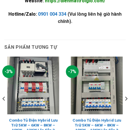
Website:
https://dienmattroigio.com/
Hotline/Zalo:
0901 004 334
(Vui lòng liên hệ giờ hành
chính).
SẢN PHẨM TƯƠNG TỰ
-3%
-7%
Combo Tủ Điện Hybrid Lưu
Combo Tủ Điện Hybrid Lưu
Trữ 5KW – 6KW – 8KW –
Trữ 5KW – 6KW – 8KW –