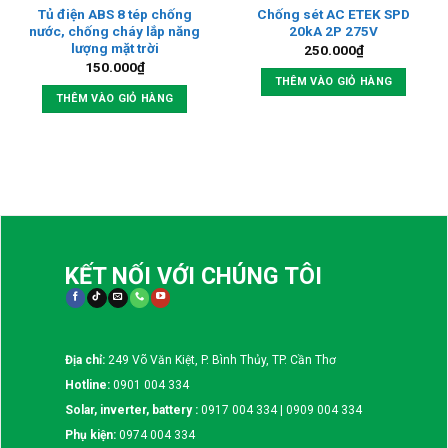
Tủ điện ABS 8 tép chống
Chống sét AC ETEK SPD
nước, chống cháy lắp năng
20kA 2P 275V
lượng mặt trời
250.000
₫
150.000
₫
THÊM VÀO GIỎ HÀNG
THÊM VÀO GIỎ HÀNG
KẾT NỐI VỚI CHÚNG TÔI
Địa chỉ:
249 Võ Văn Kiệt, P. Bình Thủy, TP. Cần Thơ
Hotline:
0901 004 334
Solar, inverter, battery :
0917 004 334 | 0909 004 334
Phụ kiện:
0974 004 334