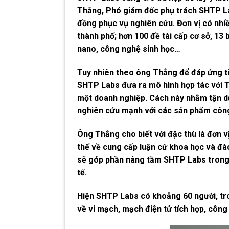
Thắng, Phó giám đốc phụ trách SHTP Lab
đồng phục vụ nghiên cứu. Đơn vị có nhi
thành phố; hơn 100 đề tài cấp cơ sở, 13
nano, công nghệ sinh học…
Tuy nhiên theo ông Thắng để đáp ứng tiê
SHTP Labs đưa ra mô hình hợp tác với
một doanh nghiệp. Cách này nhằm tận dụ
nghiên cứu mạnh với các sản phẩm công
Ông Thắng cho biết với đặc thù là đơn 
thế về cung cấp luận cứ khoa học và đà
sẽ góp phần nâng tầm SHTP Labs trong g
tế.
Hiện SHTP Labs có khoảng 60 người, tron
về vi mạch, mạch điện tử tích hợp, côn