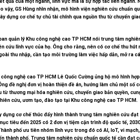
t quả của một ngành, lĩnh vực mà là sự hợp tác liên ngành. 
Do vậy, GS Hùng nhìn nhận, mô hình viện nghiên cứu chuẩn quố
xây dựng cơ chế tự chủ tài chính qua nguồn thu từ chuyển g
an quản lý Khu công nghệ cao TP HCM nói trung tâm nghiên
n cứu lĩnh vực của họ. Ông cho rằng, nên có cơ chế thu hút 
ngoài thu nhập, cần tạo môi trường làm việc hấp dẫn, mở ra c
hu công nghệ cao TP HCM Lê Quốc Cường ủng hộ mô hình hợp 
ng đề nghị đơn vị hoàn thiện đề án, hướng làm chủ một số c
hu từ thương mại hóa nghiên cứu, chuyển giao bản quyền, cun
ghiên cứu, ươm tạo, đào tạo tại Khu công nghệ cao TP HCM.
y dựng cơ chế thúc đẩy hình thành trung tâm nghiên cứu đ
ục tiêu đến 2025 có 2 đơn vị tiệm cận trình độ quốc tế, 203
Thành phố ưu tiên nhóm lĩnh vực trong đó có AI, IoT, vi mạch
ển thành phố. Trung tâm nghiên cứu chuẩn quốc tế cần đạt c