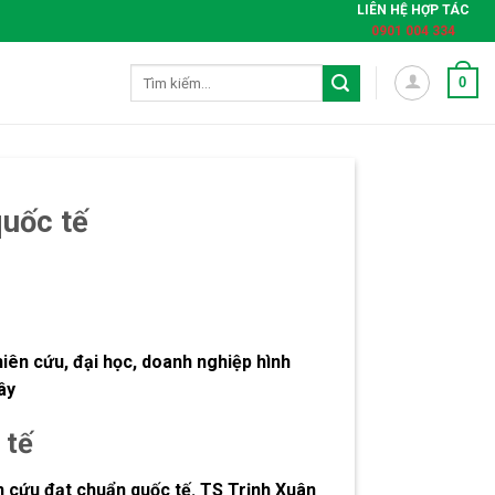
LIÊN HỆ HỢP TÁC
0901 004 334
Tìm
0
kiếm:
quốc tế
ên cứu, đại học, doanh nghiệp hình
ây
 tế
n cứu đạt chuẩn quốc tế. TS Trịnh Xuân