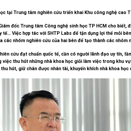
ọc tại Trung tâm nghiên cứu triển khai Khu công nghệ cao 
 Giám đốc Trung tâm Công nghệ sinh học TP HCM cho biết, đ
y tế… Việc hợp tác với SHTP Labs để tận dụng lợi thế mỗi bê
giữa các nhóm nghiên cứu của hai bên để tạo thành các nhóm 
iên cứu đạt chuẩn quốc tế, cần có người lãnh đạo uy tín, tầm
g việc thu hút những nhà khoa học giỏi làm việc trong khu v
ó thu hút, giữ chân được nhân tài, khuyến khích nhà khoa học 