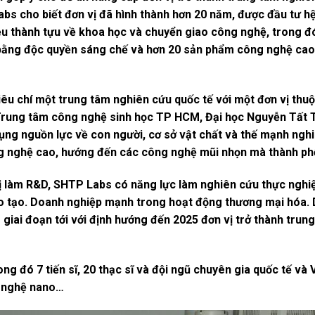
s cho biết đơn vị đã hình thành hơn 20 năm, được đầu tư hệ
ều thành tựu về khoa học và chuyển giao công nghệ, trong đó
 bằng độc quyền sáng chế và hơn 20 sản phẩm công nghệ cao 
u chí một trung tâm nghiên cứu quốc tế với một đơn vị thuộc
 Trung tâm công nghệ sinh học TP HCM, Đại học Nguyễn Tất
ng nguồn lực về con người, cơ sở vật chất và thế mạnh ngh
 nghệ cao, hướng đến các công nghệ mũi nhọn mà thành phố
vị làm R&D, SHTP Labs có năng lực làm nghiên cứu thực nghiệ
o tạo. Doanh nghiệp mạnh trong hoạt động thương mại hóa. D
iai đoạn tới với định hướng đến 2025 đơn vị trở thành trung
g đó 7 tiến sĩ, 20 thạc sĩ và đội ngũ chuyên gia quốc tế và
g nghệ nano…