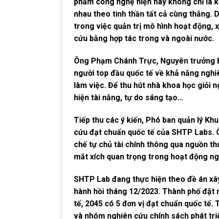
phẩm công nghệ hiện nay không chỉ là kế
nhau theo tinh thần tất cả cùng thắng. 
trong việc quản trị mô hình hoạt động, 
cứu bằng hợp tác trong và ngoài nước.
Ông Phạm Chánh Trực, Nguyên trưởng b
người top đầu quốc tế về khả năng nghiê
làm việc. Để thu hút nhà khoa học giỏi 
hiện tài năng, tự do sáng tạo…
Tiếp thu các ý kiến, Phó ban quản lý K
cứu đạt chuẩn quốc tế của SHTP Labs. Ô
chế tự chủ tài chính thông qua nguồn t
mắt xích quan trọng trong hoạt động n
SHTP Lab đang thực hiện theo đề án xâ
hành hồi tháng 12/2023. Thành phố đặt m
tế, 2045 có 5 đơn vị đạt chuẩn quốc tế. 
và nhóm nghiên cứu chính sách phát tri