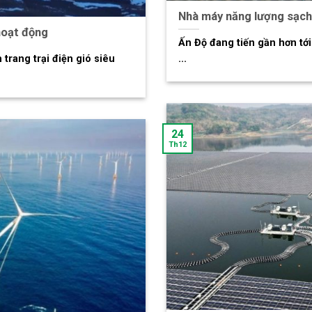
Nhà máy năng lượng sạch 
 hoạt động
Ấn Độ đang tiến gần hơn tớ
trang trại điện gió siêu
...
24
Th12