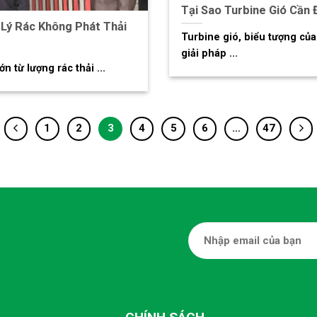
Tại Sao Turbine Gió Cần
 Lý Rác Không Phát Thải
Turbine gió, biểu tượng củ
giải pháp ...
n từ lượng rác thải ...
1
2
3
4
5
6
…
47