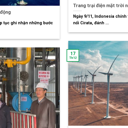
Trang trại điện mặt trời 
 động
Ngày 9/11, Indonesia chính 
ếp tục ghi nhận những bước
nổi Cirata, đánh ...
17
Th12