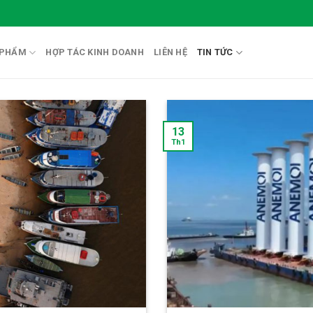
 PHẨM
HỢP TÁC KINH DOANH
LIÊN HỆ
TIN TỨC
13
Th1