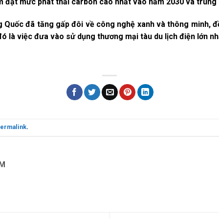
ằm đạt mức phát thải carbon cao nhất vào năm 2030 và trun
g Quốc đã tăng gấp đôi về công nghệ xanh và thông minh, đ
đó là việc đưa vào sử dụng thương mại tàu du lịch điện lớn n
ermalink
.
OM