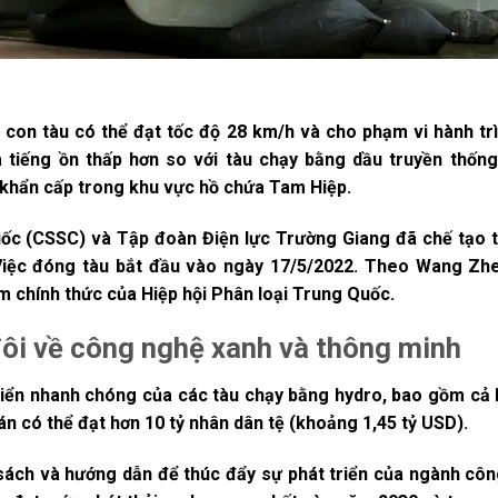
con tàu có thể đạt tốc độ 28 km/h và cho phạm vi hành trì
à tiếng ồn thấp hơn so với tàu chạy bằng dầu truyền thốn
c khẩn cấp trong khu vực hồ chứa Tam Hiệp.
c (CSSC) và Tập đoàn Điện lực Trường Giang đã chế tạo tà
iệc đóng tàu bắt đầu vào ngày 17/5/2022. Theo Wang Zhe
 chính thức của Hiệp hội Phân loại Trung Quốc.
ôi về công nghệ xanh và thông minh
iển nhanh chóng của các tàu chạy bằng hydro, bao gồm cả b
n có thể đạt hơn 10 tỷ nhân dân tệ (khoảng 1,45 tỷ USD).
 sách và hướng dẫn để thúc đẩy sự phát triển của ngành côn