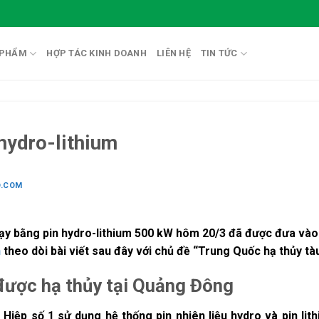
 PHẨM
HỢP TÁC KINH DOANH
LIÊN HỆ
TIN TỨC
hydro-lithium
O.COM
ạy bằng pin hydro-lithium 500 kW hôm 20/3 đã được đưa vào 
h
theo dòi bài viết sau đây với chủ đề “
Trung Quốc hạ thủy tàu
được hạ thủy tại Quảng Đông
Hiệp số 1 sử dụng hệ thống pin nhiên liệu hydro và pin li