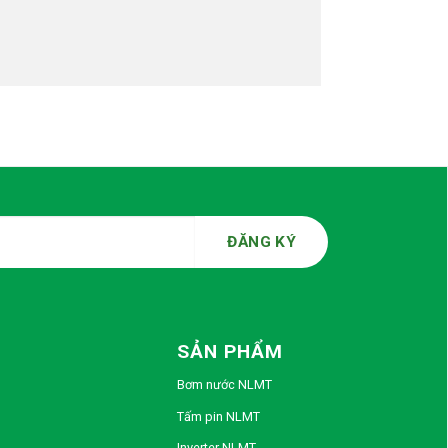
SẢN PHẨM
Bơm nước NLMT
Tấm pin NLMT
Inverter NLMT