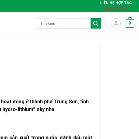
LIÊN HỆ HỢP TÁC
0901 004 334
Tìm
0
kiếm:
hoạt động ở thành phố Trung Sơn, tỉnh
 hydro-lithium
” này nha.
thium sản xuất trong nước, đánh dấu một