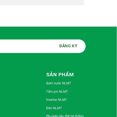
SẢN PHẨM
Bơm nước NLMT
Tấm pin NLMT
Inverter NLMT
Đèn NLMT
Phụ kiện lắp đặt hệ thống