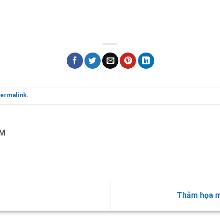
ermalink
.
OM
Thảm họa mô