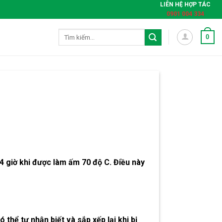
LIÊN HỆ HỢP TÁC
0901 004 334
Tìm
0
kiếm:
4 giờ khi được làm ấm 70 độ C. Điều này
thể tự nhận biết và sắp xếp lại khi bị