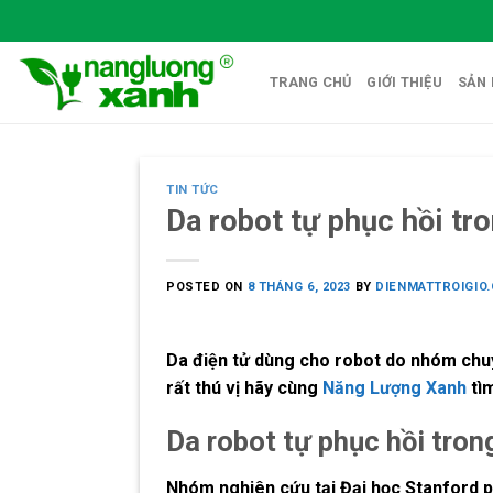
Skip
to
content
TRANG CHỦ
GIỚI THIỆU
SẢN
TIN TỨC
Da robot tự phục hồi tr
POSTED ON
8 THÁNG 6, 2023
BY
DIENMATTROIGIO
Da điện tử dùng cho robot do nhóm chuyê
rất thú vị hãy cùng
Năng Lượng Xanh
tìm
Da robot tự phục hồi tron
Nhóm nghiên cứu tại Đại học Stanford phá