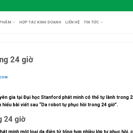
 PHẨM
HỢP TÁC KINH DOANH
LIÊN HỆ
TIN TỨC
ong 24 giờ
.COM
n gia tại Đại học Stanford phát minh có thể tự lành trong 2
 hiểu bài viết sau “Da robot tự phục hồi trong 24 giờ”.
g 24 giờ
t minh một loại da điện tử tổng hợp nhiều lớp tự phục hồi, có 