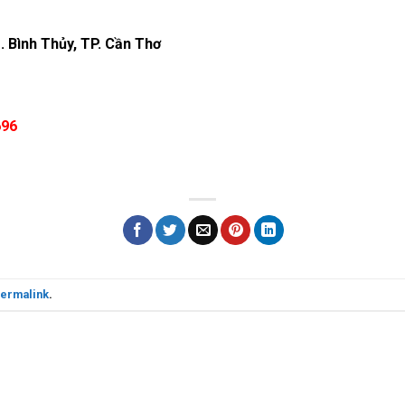
Q. Bình Thủy, TP. Cần Thơ
696
ermalink
.