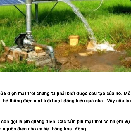
ủa điện mặt trời chúng ta phải biết được cấu tạo của nó. M
t hệ thống điện mặt trời hoạt động hiệu quả nhất. Vậy cầu t
còn gọi là pin quang điện. Các tấm pin mặt trời có nhiệm v
p nguồn điện cho cả hệ thống hoạt động.