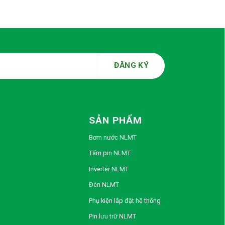
SẢN PHẨM
Bơm nước NLMT
Tấm pin NLMT
Inverter NLMT
Đèn NLMT
Phụ kiện lắp đặt hệ thống
Pin lưu trữ NLMT