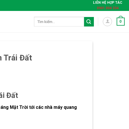
LIÊN HỆ HỢP TÁC
0901 004 334
Tìm
0
kiếm:
 Trái Đất
ái Đất
sáng Mặt Trời tới các nhà máy quang