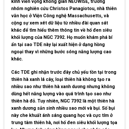
kính viễn vọng không gian NEOWISE, trưởng
nhóm nghiên cứu Christos Panagiotou, nhà thiên
văn học ở Viện Công nghệ Massachusetts, và
cộng sự xem xét dữ liệu từ nhiều đài quan sát
khác để tìm hiểu thêm thông tin về hố đen siêu
khối lượng của NGC 7392. Họ muốn khám phá bí
ẩn tại sao TDE này lại xuất hiện ở dạng hồng
ngoại thay vì những bước sóng năng lượng cao
khác.
Các TDE ghi nhận trước đây chủ yếu tồn tại trong
thiên hà xanh lá cây, loại thiên hà không tạo ra
nhiều sao như thiên hà xanh dương nhưng không
dùng hết năng lượng vào quá trình tạo sao như
thiên hà đỏ. Tuy nhiên, NGC 7392 là một thiên hà
xanh dương sản sinh nhiều sao mới và bụi. Số bụi
này che khuất ánh sáng quang học và cực tím ở
trung tâm thiên hà, nơi hố đen siêu khối lượng tọa