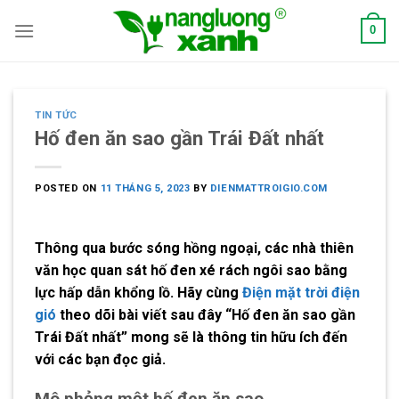
Skip
0
to
content
TIN TỨC
Hố đen ăn sao gần Trái Đất nhất
POSTED ON
11 THÁNG 5, 2023
BY
DIENMATTROIGIO.COM
Thông qua bước sóng hồng ngoại, các nhà thiên
văn học quan sát hố đen xé rách ngôi sao bằng
lực hấp dẫn khổng lồ. Hãy cùng
Điện mặt trời điện
gió
theo dõi bài viết sau đây “
Hố đen ăn sao
gần
Trái Đất nhất” mong sẽ là thông tin hữu ích đến
với các bạn đọc giả.
Mô phỏng một hố đen ăn sao