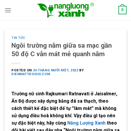
Skip
0
to
content
TIN TỨC
Ngôi trường nằm giữa sa mạc gần
50 độ C vẫn mát mẻ quanh năm
POSTED ON
24 THÁNG MƯỜI MỘT, 2022
BY
DIENMATTROIGIO.COM
Trường nữ sinh Rajkumari Ratnavati ở Jaisalmer,
Ấn Độ được xây dựng bằng đá sa thạch, theo
cách thiết kế đặc biệt để tự ”làm mát” mà không
sử dụng điều hoà không khí. Vậy điều gì tạo nên
sự đặc biệt này, hãy cùng
Năng Lượng Xanh
theo
dõi bài viết sau đây nha “
Ngôi trường nằm giữa sa