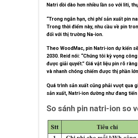
Natri dồi dào hơn nhiều lần so với liti, 
“Trong ngắn hạn, chi phí sản xuất pin n
Trong thời điểm này, nhu cầu về pin tr
đối với thị trường Na-ion.
Theo WoodMac, pin Natri-ion dự kiến ​​
2030. Reid nói: “Chúng tôi kỳ vọng công
được giải quyết.” Giá vật liệu pin rõ ràn
và nhanh chóng chiếm được thị phần lớn
Quá trình sản xuất cũng phải vượt qua g
sản xuất, Natri-ion dường như đang tiến
So sánh pin natri-ion so v