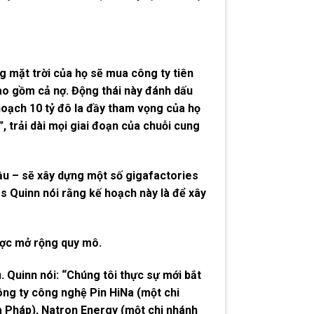
g mặt trời của họ sẽ mua công ty tiên
bao gồm cả nợ. Động thái này đánh dấu
 hoạch 10 tỷ đô la đầy tham vọng của họ
, trải dài mọi giai đoạn của chuỗi cung
ầu – sẽ xây dựng một số gigafactories
 Quinn nói rằng kế hoạch này là để xây
được mở rộng quy mô.
. Quinn nói: “Chúng tôi thực sự mới bắt
ng ty công nghệ Pin HiNa (một chi
 Pháp), Natron Energy (một chi nhánh