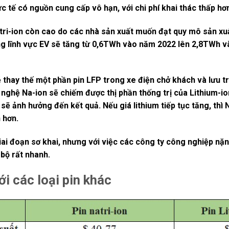
thực tế có nguồn cung cấp vô hạn, với chi phí khai thác thấp hơ
atri-ion còn cao do các nhà sản xuất muốn đạt quy mô sản x
ong lĩnh vực EV sẽ tăng từ 0,6TWh vào năm 2022 lên 2,8TWh
sẽ thay thế một phần pin LFP trong xe điện chở khách và lưu
 nghệ Na-ion sẽ chiếm được thị phần thống trị của Lithium-io
g sẽ ảnh hưởng đến kết quả. Nếu giá lithium tiếp tục tăng, thì
 hơn.
iai đoạn sơ khai, nhưng với việc các công ty công nghiệp nặ
 bộ rất nhanh.
ới các loại pin khác