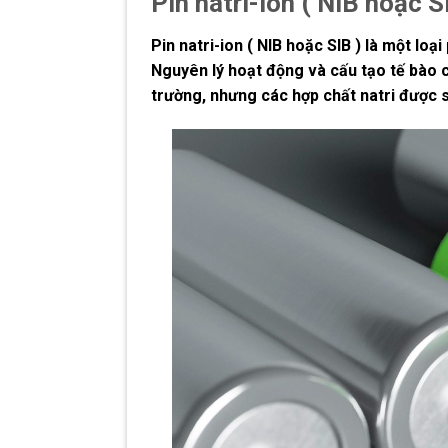
Pin natri-ion ( NIB hoặc SI
Pin natri-ion ( NIB hoặc SIB ) là một loạ
Nguyên lý hoạt động và cấu tạo tế bào c
trường, nhưng các hợp chất natri được s