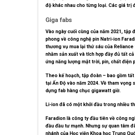
độ khác nhau cho từng loại. Các giá trị
Giga fabs
Vào ngày cuối cùng của năm 2021, tập đ
phong về công nghệ pin Natri-ion Faradi
thương vụ mua lại thứ sáu của Reliance 
nhằm sản xuất và tích hợp đầy đủ tất cả
ứng năng lượng mặt trời, pin, chất điện p
Theo kế hoạch, tập đoàn – bao gồm tất 
tại Ấn Độ vào năm 2024. Về tham vọng s
dựng fab hàng chục gigawatt giờ.
Li-ion đã có một khởi đầu trong nhiều th
Faradion là công ty đầu tiên về công ng
đầu đầu tư mạnh. Nhưng sự quan tâm đã 
nhánh của Học viện Khoa học Trung Quố