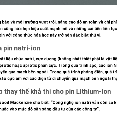
 bảo vệ môi trường vượt trội, nâng cao độ an toàn và chi phí 
i-ion cũng hứa hẹn hiệu suất mạnh mẽ và những cải tiến liên t
in với công thức hóa học này trở nên đặc biệt thú vị.
pin natri-ion
t liệu chứa natri, cực dương (không nhất thiết phải là vật li
protic hoặc aprotic phân cực. Trong quá trình sạc, các ion
yển qua mạch bên ngoài. Trong quá trình phóng điện, quá trìn
vào cực âm với các điện tử di chuyển qua mạch bên ngoài th
p thay thế khả thi cho pin Lithium-ion
Wood Mackenzie cho biết: “Công nghệ ion natri vẫn còn sơ kh
 thuộc vào mức độ sẵn sàng đầu tư của các công ty”.