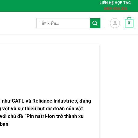
LIÊN HỆ HỢP TÁC
0901 004 334
Tìm
0
kiếm:
ếng như CATL và Reliance Industries, đang
 vọt và sự thiếu hụt dự đoán của vật
 với chủ đề “Pin natri-ion trở thành xu
 bạn.