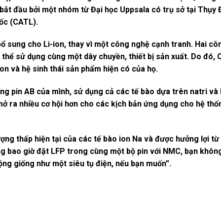
 (bắt đầu bởi một nhóm từ Đại học Uppsala có trụ sở tại Thụy
ốc (CATL).
bổ sung cho Li-ion, thay vì một công nghệ cạnh tranh. Hai c
 thể sử dụng cùng một dây chuyền, thiết bị sản xuất. Do đó, 
ion và hệ sinh thái sản phẩm hiện có của họ.
ống pin AB của mình, sử dụng cả các tế bào dựa trên natri và 
 mở ra nhiều cơ hội hơn cho các kịch bản ứng dụng cho hệ thốn
ng thấp hiện tại của các tế bào ion Na và được hưởng lợi từ 
g bao giờ đặt LFP trong cùng một bộ pin với NMC, bạn không
ộng giống như một siêu tụ điện, nếu bạn muốn”.