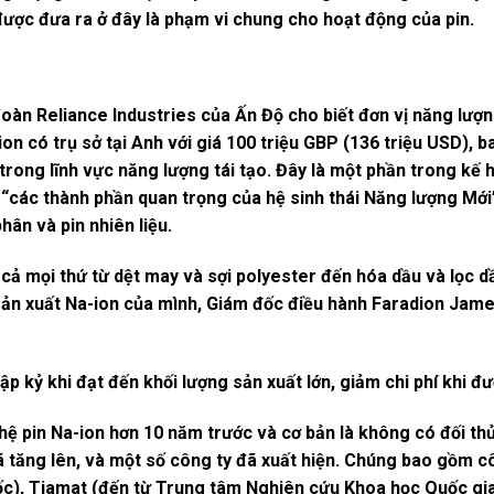
 được đưa ra ở đây là phạm vi chung cho hoạt động của pin.
oàn Reliance Industries của Ấn Độ cho biết đơn vị năng lượn
on có trụ sở tại Anh với giá 100 triệu GBP (136 triệu USD), 
trong lĩnh vực năng lượng tái tạo. Đây là một phần trong kế
 “các thành phần quan trọng của hệ sinh thái Năng lượng Mới”
hân và pin nhiên liệu.
cả mọi thứ từ dệt may và sợi polyester đến hóa dầu và lọc d
ản xuất Na-ion của mình, Giám đốc điều hành Faradion James
ập kỷ khi đạt đến khối lượng sản xuất lớn, giảm chi phí khi 
hệ pin Na-ion hơn 10 năm trước và cơ bản là không có đối thủ
tăng lên, và một số công ty đã xuất hiện. Chúng bao gồm cô
c), Tiamat (đến từ Trung tâm Nghiên cứu Khoa học Quốc gia