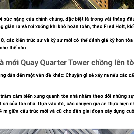
i sức nặng của chính chúng, đặc biệt là trong vài tháng đầ
g giãn ra và rơi xuống khi khô hoàn toàn, theo Fred Holt, kiế
8, các kiến trúc sư và kỹ sư mới có thể đánh giá kỹ hơn tò
 như thế nào.
hà mới Quay Quarter Tower chồng lên t
cũng dẫn đến một vấn đề khác: Chuyện gì sẽ xảy ra nếu các cấu
 trăm cảm biến xung quanh tòa nhà nhằm theo dõi những sự 
 số của tòa nhà. Dựa vào đó, các chuyên gia sẽ thực hiện n
 m giữa cấu trúc mới và cũ cho đến giai đoạn xây dựng cuối