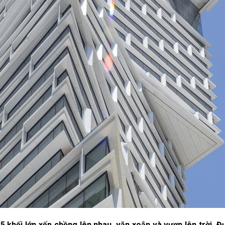
khối lớn xếp chồng lên nhau, vặn xoắn và vươn lên trời. Đư