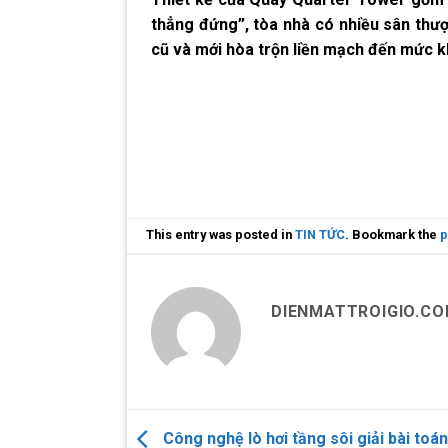
thẳng đứng”, tòa nhà có nhiều sân thư
cũ và mới hòa trộn liền mạch đến mức kh
This entry was posted in
TIN TỨC
. Bookmark the
p
DIENMATTROIGIO.C
Công nghệ lò hơi tầng sôi giải bài toán