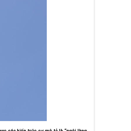
ợc các kiến trúc sư mô tả là “ngôi làng