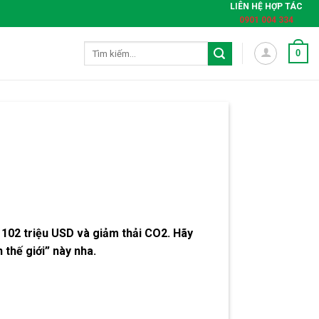
LIÊN HỆ HỢP TÁC
0901 004 334
Tìm
0
kiếm:
 102 triệu USD và giảm thải CO2. Hãy
 thế giới” này nha.