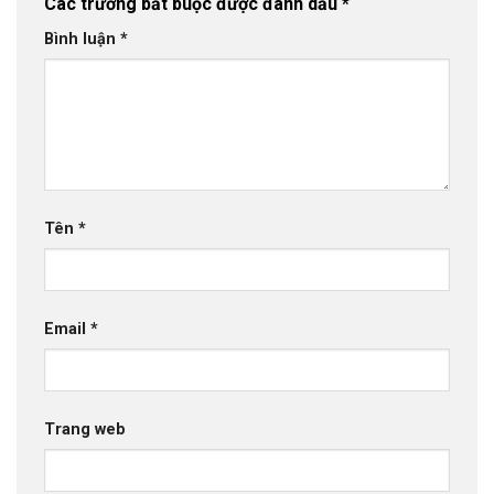
Các trường bắt buộc được đánh dấu
*
Bình luận
*
Tên
*
Email
*
Trang web