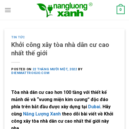
Skip
0
to
content
TIN TỨC
Khởi công xây tòa nhà dân cư cao
nhất thế giới
POSTED ON
22 THÁNG MƯỜI MỘT, 2022
BY
DIENMATTROIGIO.COM
Tòa nhà dân cư cao hơn 100 tầng với thiết kế
mảnh dẻ và “vương miện kim cương” độc đáo
phía trên bắt đầu được xây dựng tại
Dubai
. Hãy
cùng
Năng Lượng Xanh
theo dõi bài viết về
Khởi
công xây tòa nhà dân cư cao nhất thế giới
này
nha.