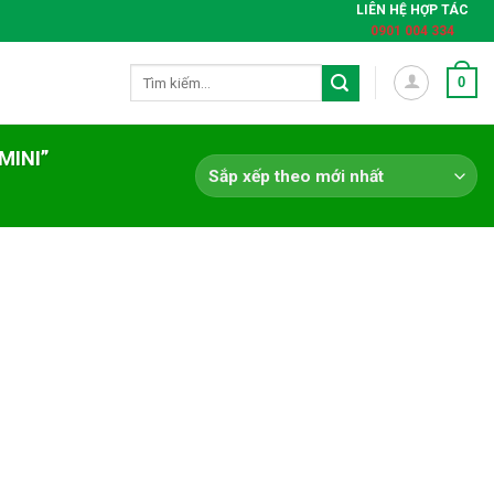
LIÊN HỆ HỢP TÁC
0901 004 334
Tìm
0
kiếm:
MINI”