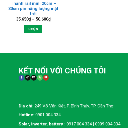
Thanh rail mini 20cm –
30cm pin năng lượng mặt
trời
Khoảng
35.650
₫
–
50.600
₫
giá:
từ
CHỌN
35.650₫
đến
Sản
50.600₫
phẩm
này
có
nhiều
KẾT NỐI VỚI CHÚNG TÔI
biến
thể.
Các
tùy
chọn
có
Địa chỉ:
249 Võ Văn Kiệt, P. Bình Thủy, TP. Cần Thơ
thể
Hotline:
0901 004 334
được
chọn
Solar, inverter, battery :
0917 004 334 | 0909 004 334