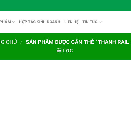
 PHẨM
HỢP TÁC KINH DOANH
LIÊN HỆ
TIN TỨC
NG CHỦ
/
SẢN PHẨM ĐƯỢC GẮN THẺ “THANH RAIL 
LỌC